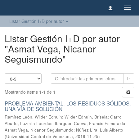
Camb
naveg
Listar Gestión I+D por autor
Listar Gestión I+D por autor
"Asmat Vega, Nicanor
Seguismundo"
Ir
Mostrando ítems 1-1 de 1
PROBLEMA AMBIENTAL: LOS RESIDUOS SÓLIDOS.
UNA VÍA DE SOLUCIÓN
Ramírez León, Wilder Edhuin
;
Wilder Edhuin, Brisela
;
Garro
Aburto, Luzmila Lourdes
;
Ibarguen Cueva, Francis Esmeralda
;
Asmat Vega, Nicanor Seguismundo
;
Núñez Lira, Luis Alberto
(
Universidad Central de Venezuela
,
2019-11-25
)