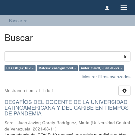
Camb
naveg
Buscar
Buscar
Ir
Has File(s): true ×
Materia: enseignement ×
Autor: Sarell, Juan Javier ×
Mostrar filtros avanzados
Mostrando ítems 1-1 de 1
DESAFÍOS DEL DOCENTE DE LA UNIVERSIDAD
LATINOAMERICANA Y DEL CARIBE EN TIEMPOS
DE PANDEMIA
Sarell, Juan Javier
;
Gorety Rodríguez, María
(
Universidad Central
de Venezuela
,
2021-08-11
)
La pandemia del COVID-19 provocó una crisis mundial que hizo