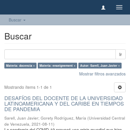
Camb
naveg
Buscar
Buscar
Ir
Materia: docencia ×
Materia: enseignement ×
Autor: Sarell, Juan Javier ×
Mostrar filtros avanzados
Mostrando ítems 1-1 de 1
DESAFÍOS DEL DOCENTE DE LA UNIVERSIDAD
LATINOAMERICANA Y DEL CARIBE EN TIEMPOS
DE PANDEMIA
Sarell, Juan Javier
;
Gorety Rodríguez, María
(
Universidad Central
de Venezuela
,
2021-08-11
)
La pandemia del COVID-19 provocó una crisis mundial que hizo