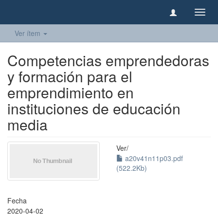
Camb
naveg
Ver ítem
Competencias emprendedoras
y formación para el
emprendimiento en
instituciones de educación
media
Ver/
a20v41n11p03.pdf
(522.2Kb)
Fecha
2020-04-02