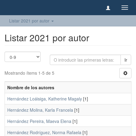
Camb
naveg
Listar 2021 por autor
Listar 2021 por autor
Ir
Mostrando ítems 1-5 de 5
Nombre de los autores
Hernández Loáisiga, Katherine Magaly
[1]
Hernández Molina, Karla Francela
[1]
Hernández Pereira, Maeva Elena
[1]
Hernández Rodríguez, Norma Rafaela
[1]