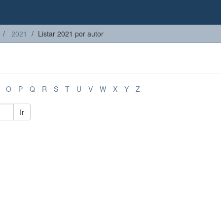
2021
Listar 2021 por autor
O
P
Q
R
S
T
U
V
W
X
Y
Z
Ir