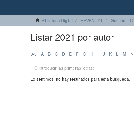
Biblioteca Digital
REVENCYT
Gestión I+D
Listar 2021 por autor
0-9
A
B
C
D
E
F
G
H
I
J
K
L
M
N
Lo sentimos, no hay resultados para esta búsqueda.