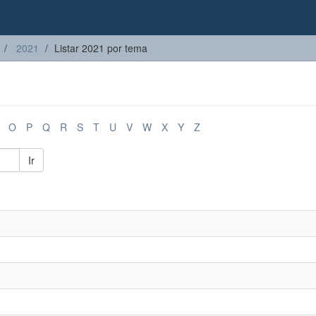
2021
Listar 2021 por tema
O
P
Q
R
S
T
U
V
W
X
Y
Z
Ir