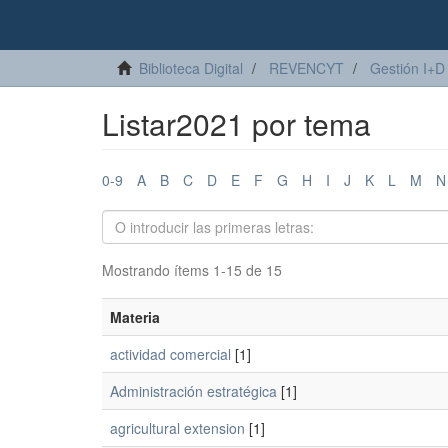
Biblioteca Digital
REVENCYT
Gestión I+D
Listar2021 por tema
0-9
A
B
C
D
E
F
G
H
I
J
K
L
M
N
Mostrando ítems 1-15 de 15
Materia
actividad comercial
[1]
Administración estratégica
[1]
agricultural extension
[1]