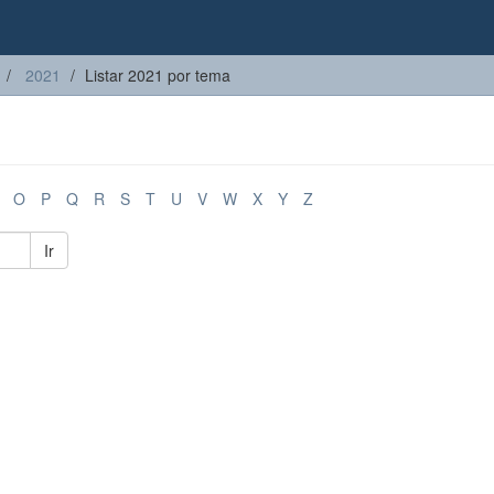
2021
Listar 2021 por tema
O
P
Q
R
S
T
U
V
W
X
Y
Z
Ir