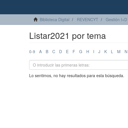
Biblioteca Digital
REVENCYT
Gestión I+D
Listar2021 por tema
0-9
A
B
C
D
E
F
G
H
I
J
K
L
M
N
Lo sentimos, no hay resultados para esta búsqueda.