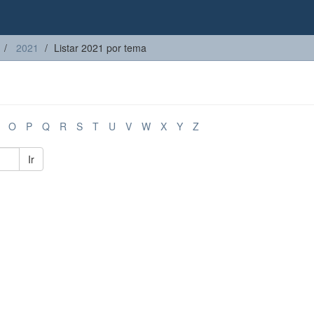
2021
Listar 2021 por tema
O
P
Q
R
S
T
U
V
W
X
Y
Z
Ir