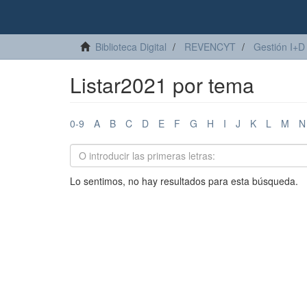
Biblioteca Digital
REVENCYT
Gestión I+D
Listar2021 por tema
0-9
A
B
C
D
E
F
G
H
I
J
K
L
M
N
Lo sentimos, no hay resultados para esta búsqueda.