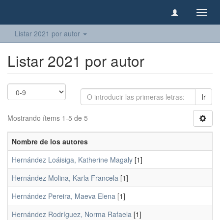
Camb
naveg
Listar 2021 por autor
Listar 2021 por autor
Ir
Mostrando ítems 1-5 de 5
Nombre de los autores
Hernández Loáisiga, Katherine Magaly
[1]
Hernández Molina, Karla Francela
[1]
Hernández Pereira, Maeva Elena
[1]
Hernández Rodríguez, Norma Rafaela
[1]