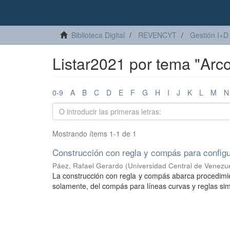
Biblioteca Digital
REVENCYT
Gestión I+D
Listar2021 por tema "Arc
0-9
A
B
C
D
E
F
G
H
I
J
K
L
M
N
Mostrando ítems 1-1 de 1
Construcción con regla y compás para config
Páez, Rafael Gerardo
(
Universidad Central de Venezu
La construcción con regla y compás abarca procedimie
solamente, del compás para líneas curvas y reglas simp