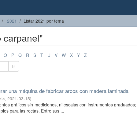
2021
Listar 2021 por tema
o carpanel"
O
P
Q
R
S
T
U
V
W
X
Y
Z
Ir
urar una máquina de fabricar arcos con madera laminada
ela
,
2021-03-15
)
ntos gráficos sin mediciones, ni escalas con instrumentos graduados;
les para las rectas. Entre sus ...