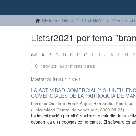
Biblioteca Digital
REVENCYT
Gestión I+D
Listar2021 por tema "branc
0-9
A
B
C
D
E
F
G
H
I
J
K
L
M
N
Mostrando ítems 1-1 de 1
LA ACTIVIDAD COMERCIAL Y SU INFLUEN
COMERCIALES DE LA PARROQUIA DE MAN
Lemoine Quintero, Frank Ángel
;
Hernández Rodríguez
(
Universidad Central de Venezuela
,
2020-08-25
)
La investigación permitió realizar un estudio de la act
económica en negocios comerciales. El software estadí