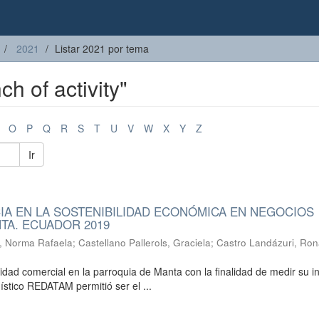
2021
Listar 2021 por tema
h of activity"
O
P
Q
R
S
T
U
V
W
X
Y
Z
Ir
CIA EN LA SOSTENIBILIDAD ECONÓMICA EN NEGOCIOS
TA. ECUADOR 2019
, Norma Rafaela
;
Castellano Pallerols, Graciela
;
Castro Landázuri, Ron
ividad comercial en la parroquia de Manta con la finalidad de medir su i
stico REDATAM permitió ser el ...