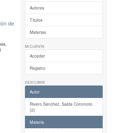
Autores
Títulos
ción de
Materias
nes,
MI CUENTA
l
Acceder
Registro
DESCUBRE
Autor
Rivero Sánchez, Saida Coromoto
(2)
Materia