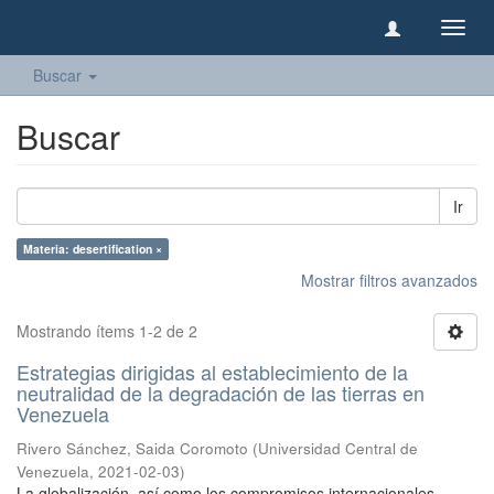
Camb
naveg
Buscar
Buscar
Ir
Materia: desertification ×
Mostrar filtros avanzados
Mostrando ítems 1-2 de 2
Estrategias dirigidas al establecimiento de la
neutralidad de la degradación de las tierras en
Venezuela
Rivero Sánchez, Saida Coromoto
(
Universidad Central de
Venezuela
,
2021-02-03
)
La globalización, así como los compromisos internacionales