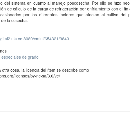
lo del sistema en cuanto al manejo poscosecha. Por ello se hizo nec
ión de cálculo de la carga de refrigeración por enfriamiento con el fin 
casionados por los diferentes factores que afectan al cultivo del 
 de la cosecha.
digital2.ula.ve:8080/xmlui/654321/9840
ones
 especiales de grado
 otra cosa, la licencia del ítem se describe como
ons.org/licenses/by-nc-sa/3.0/ve/