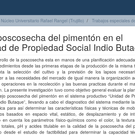
Núcleo Universitario Rafael Rangel (Trujillo)
Trabajos especiales d
 poscosecha del pimentón en el
ad de Propiedad Social Indio But
rrollo de la poscosecha esta en manos de una planificación adecuad
cedimientos desde las primeras etapas de la producción de la misma
ta la selección del cultivo y la previsión de los lapsos necesar
er a las necesidades del mercado de igual manera la organización 
 operaciones en la recolección y las buenas practicas durante el ma
. La presente investigación tuvo como objetivo general evaluar la plan
ejo poscosecha del pimentón en el sistema productivo “Unidad de P
ndio Butaque”, llevando a cabo el diagnostico del sistema mediante la
ica para así determinar las características físicas y técnicas de mobi
ios basados en espacio vital, estático, de desplazamiento y de int
en cuenta los parámetros físico-químicos como el color, la textura,
 totales, pH y acides titulable en la calidad de la poscosecha del 
o desde el estudio de factibilidad para determinar la capacidad té