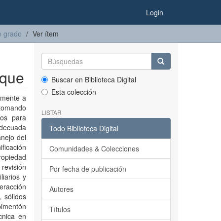
Login
e grado
Ver ítem
aque
Buscar en Biblioteca Digital
Esta colección
amente a
 tomando
LISTAR
ios para
adecuada
Todo Biblioteca Digital
nejo del
ificación
Comunidades & Colecciones
ropiedad
 revisión
Por fecha de publicación
liarios y
eracción
Autores
 sólidos
pimentón
Títulos
cnica en