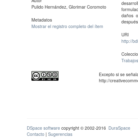
Autor
desarrol
Pulido Hernández, Glorimar Coromoto
formulac
daños o
Metadatos
después
Mostrar el registro completo del ítem
URI
http://b
Colecci
Trabajos
Excepto si se señala
http://creativecomm
DSpace software
copyright © 2002-2016
DuraSpace
Contacto
|
Sugerencias