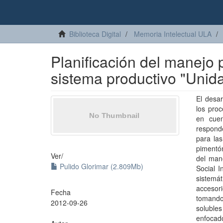
Biblioteca Digital
Memoria Intelectual ULA
Planificación del manejo
sistema productivo "Unid
El desa
los pro
en cuen
respond
para las
pimentón
Ver/
del man
Pulido Glorimar (2.809Mb)
Social I
sistemát
accesor
Fecha
tomando 
2012-09-26
solubles
enfocad