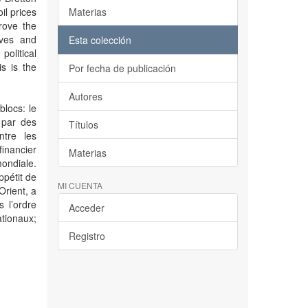
il prices
Materias
rove the
ives and
Esta colección
political
s is the
Por fecha de publicación
Autores
blocs: le
 par des
Títulos
ntre les
inancier
Materias
ondiale.
ppétit de
MI CUENTA
Orient, a
s l’ordre
Acceder
tionaux;
Registro