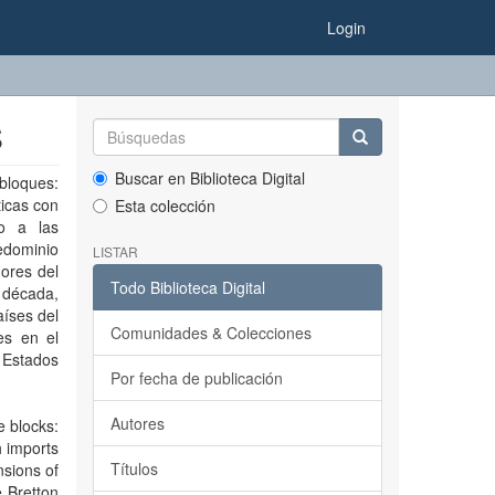
Login
S
Buscar en Biblioteca Digital
 bloques:
icas con
Esta colección
do a las
edominio
LISTAR
ores del
Todo Biblioteca Digital
a década,
aíses del
Comunidades & Colecciones
es en el
 Estados
Por fecha de publicación
.
Autores
e blocks:
h imports
Títulos
nsions of
e Bretton