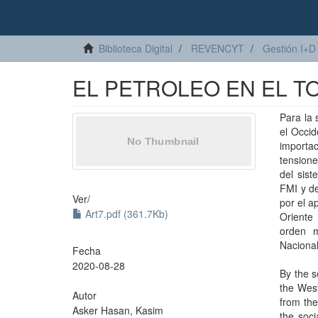
Biblioteca Digital
REVENCYT
Gestión I+D
EL PETROLEO EN EL T
Para la 
el Occid
importa
tension
del sis
FMI y de
Ver/
por el a
Art7.pdf (361.7Kb)
Oriente
orden m
Nacional
Fecha
2020-08-28
By the s
the West
Autor
from the
Asker Hasan, Kasim
the soci