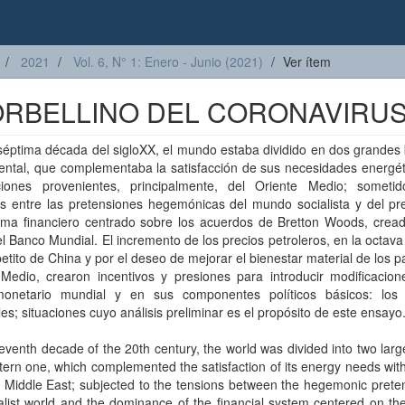
2021
Vol. 6, N° 1: Enero - Junio (2021)
Ver ítem
ORBELLINO DEL CORONAVIRU
séptima década del sigloXX, el mundo estaba dividido en dos grandes
ental, que complementaba la satisfacción de sus necesidades energét
ciones provenientes, principalmente, del Oriente Medio; someti
es entre las pretensiones hegemónicas del mundo socialista y del pr
tema financiero centrado sobre los acuerdos de Bretton Woods, cread
l Banco Mundial. El incremento de los precios petroleros, en la octav
petito de China y por el deseo de mejorar el bienestar material de los p
 Medio, crearon incentivos y presiones para introducir modificacion
onetario mundial y en sus componentes políticos básicos: los
es; situaciones cuyo análisis preliminar es el propósito de este ensayo
eventh decade of the 20th century, the world was divided into two larg
ern one, which complemented the satisfaction of its energy needs wit
 Middle East; subjected to the tensions between the hegemonic prete
alist world and the dominance of the financial system centered on th