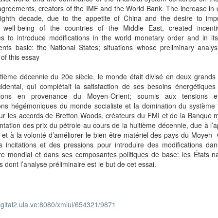
reements, creators of the IMF and the World Bank. The increase in o
eighth decade, due to the appetite of China and the desire to imp
l well-being of the countries of the Middle East, created incent
s to introduce modifications in the world monetary order and in its 
ts basic: the National States; situations whose preliminary analysi
of this essay
tième décennie du 20e siècle, le monde était divisé en deux grands 
idental, qui complétait la satisfaction de ses besoins énergétiques
tions en provenance du Moyen-Orient; soumis aux tensions e
ions hégémoniques du monde socialiste et la domination du système f
ur les accords de Bretton Woods, créateurs du FMI et de la Banque m
tation des prix du pétrole au cours de la huitième décennie, due à l’a
 et à la volonté d’améliorer le bien-être matériel des pays du Moyen- 
 incitations et des pressions pour introduire des modifications dan
re mondial et dans ses composantes politiques de base: les États na
ns dont l’analyse préliminaire est le but de cet essai.
digital2.ula.ve:8080/xmlui/654321/9871