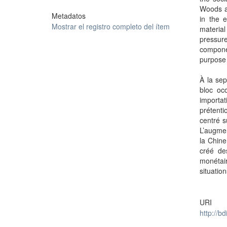
Woods ag
Metadatos
in the 
Mostrar el registro completo del ítem
materia
pressure
componen
purpose 
À la sep
bloc occ
importa
prétent
centré s
L’augmen
la Chine
créé des
monétai
situatio
URI
http://b