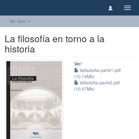
Camb
naveg
Ver ítem
La filosofía en torno a la
historia
Ver/
llafisolofia-parte1.pdf
(10.74Mb)
lafisolofia-parte2.pdf
(10.07Mb)