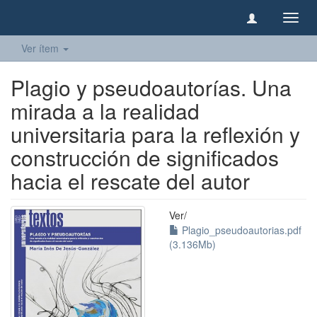
Camb
naveg
Ver ítem
Plagio y pseudoautorías. Una
mirada a la realidad
universitaria para la reflexión y
construcción de significados
hacia el rescate del autor
Ver/
Plagio_pseudoautorias.pdf
(3.136Mb)