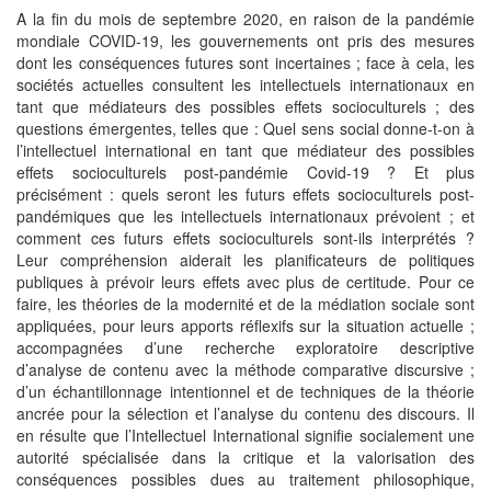
A la fin du mois de septembre 2020, en raison de la pandémie
mondiale COVID-19, les gouvernements ont pris des mesures
dont les conséquences futures sont incertaines ; face à cela, les
sociétés actuelles consultent les intellectuels internationaux en
tant que médiateurs des possibles effets socioculturels ; des
questions émergentes, telles que : Quel sens social donne-t-on à
l’intellectuel international en tant que médiateur des possibles
effets socioculturels post-pandémie Covid-19 ? Et plus
précisément : quels seront les futurs effets socioculturels post-
pandémiques que les intellectuels internationaux prévoient ; et
comment ces futurs effets socioculturels sont-ils interprétés ?
Leur compréhension aiderait les planificateurs de politiques
publiques à prévoir leurs effets avec plus de certitude. Pour ce
faire, les théories de la modernité et de la médiation sociale sont
appliquées, pour leurs apports réflexifs sur la situation actuelle ;
accompagnées d’une recherche exploratoire descriptive
d’analyse de contenu avec la méthode comparative discursive ;
d’un échantillonnage intentionnel et de techniques de la théorie
ancrée pour la sélection et l’analyse du contenu des discours. Il
en résulte que l’Intellectuel International signifie socialement une
autorité spécialisée dans la critique et la valorisation des
conséquences possibles dues au traitement philosophique,