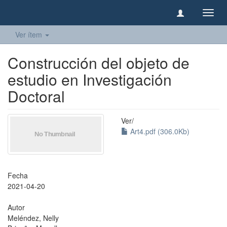
Camb
naveg
Ver ítem
Construcción del objeto de
estudio en Investigación
Doctoral
Ver/
Art4.pdf (306.0Kb)
Fecha
2021-04-20
Autor
Meléndez, Nelly