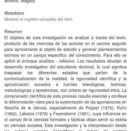
Briceño, Magally
Metadatos
Mostrar el registro completo del ítem
Resumen
El objetivo de esta investigación es analizar a través del texto,
producto de las vivencias de las autoras en el camino seguido
para aproximarse al objeto de estudio y generar planteamientos
teóricos en un campo específico del conocimiento. Para ello se
aplicó el enfoque analítico - reflexivo. Los resultados develan el
desarrollo investigativo del estudiante doctoral, lo cual significa
traspasar los diferentes estadios que parten de la
contextualización de la realidad, la rigurosidad científica y la
aproximación sucesiva a fuentes teleológicas, teóricas,
metodológicas y epistémicas, con criterio de rigurosidad ética. La
comprensión científica de este proceso resulta esencial y conlleva
la diferenciación clara para la sustentación de las aportaciones en
filosofía de la ciencia, especialmente de Popper (1976), Kuhn
(1962), Lakatos (1978) y Feyerabend (1991), cuya influencia en
el campo de la ciencias formales y fácticas dejan sentir su estela
en ciencias sociales. Esta investigación y la interpretación desde