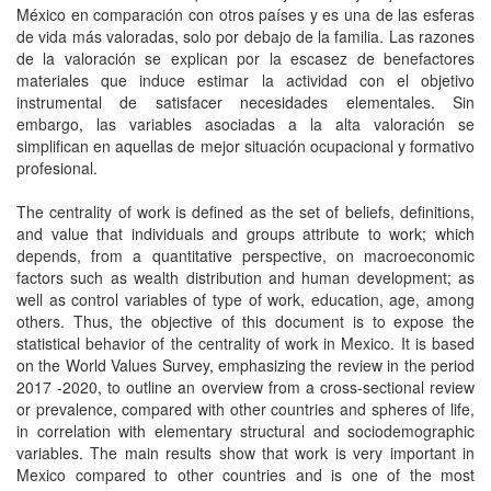
México en comparación con otros países y es una de las esferas
de vida más valoradas, solo por debajo de la familia. Las razones
de la valoración se explican por la escasez de benefactores
materiales que induce estimar la actividad con el objetivo
instrumental de satisfacer necesidades elementales. Sin
embargo, las variables asociadas a la alta valoración se
simplifican en aquellas de mejor situación ocupacional y formativo
profesional.
The centrality of work is defined as the set of beliefs, definitions,
and value that individuals and groups attribute to work; which
depends, from a quantitative perspective, on macroeconomic
factors such as wealth distribution and human development; as
well as control variables of type of work, education, age, among
others. Thus, the objective of this document is to expose the
statistical behavior of the centrality of work in Mexico. It is based
on the World Values Survey, emphasizing the review in the period
2017 -2020, to outline an overview from a cross-sectional review
or prevalence, compared with other countries and spheres of life,
in correlation with elementary structural and sociodemographic
variables. The main results show that work is very important in
Mexico compared to other countries and is one of the most