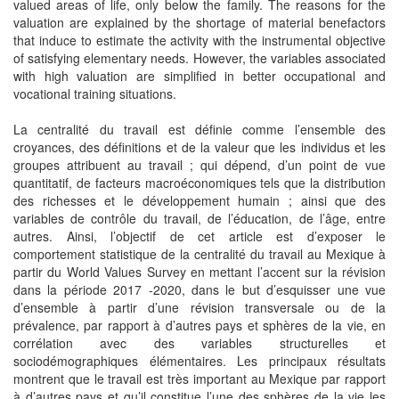
valued areas of life, only below the family. The reasons for the
valuation are explained by the shortage of material benefactors
that induce to estimate the activity with the instrumental objective
of satisfying elementary needs. However, the variables associated
with high valuation are simplified in better occupational and
vocational training situations.
La centralité du travail est définie comme l’ensemble des
croyances, des définitions et de la valeur que les individus et les
groupes attribuent au travail ; qui dépend, d’un point de vue
quantitatif, de facteurs macroéconomiques tels que la distribution
des richesses et le développement humain ; ainsi que des
variables de contrôle du travail, de l’éducation, de l’âge, entre
autres. Ainsi, l’objectif de cet article est d’exposer le
comportement statistique de la centralité du travail au Mexique à
partir du World Values Survey en mettant l’accent sur la révision
dans la période 2017 -2020, dans le but d’esquisser une vue
d’ensemble à partir d’une révision transversale ou de la
prévalence, par rapport à d’autres pays et sphères de la vie, en
corrélation avec des variables structurelles et
sociodémographiques élémentaires. Les principaux résultats
montrent que le travail est très important au Mexique par rapport
à d’autres pays et qu’il constitue l’une des sphères de la vie les