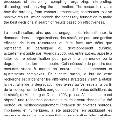
processes of searching, compiling, organizing, interpreting,
disclosing, and analyzing the information. The research reveals
how the strategy, from various perspectives, contributes to give
positive results, which provide the necessary foundation to make
the best decisions in search of results based on effectiveness.
La mondialisation, ainsi que les engagements internationaux, la
demande dans les organisations, des stratégies pour une gestion
efficace de leurs ressources et faire face aux défis que
représente le paradigme du développement durable,
actuellement guidé par l’Agenda 2030, qui, entre autres, appelle à
lutter contre désertification pour parvenir à un monde où la
dégradation des terres est neutre. Cela nécessite de prendre des
mesures visant à mettre en oeuvre des changements et
ajustements complexes. Pour cette raison, le but de cette
recherche est d’identifier les différentes stratégies visant à établir
la neutralité de la dégradation des terres au Venezuela, à partir
de la conception de Mintzberg dans ses différentes définitions de
la stratégie (Mintzberg et Quinn, 1993, p. 14). Afin d’atteindre cet
objectif, une recherche documentaire de niveau descriptif a été
menée, où méthodologiquement l’examen de diverses sources,
imprimées et numériques, a été approché, en appliquant les
processus de recherche, compilation, organisation, interprétation,