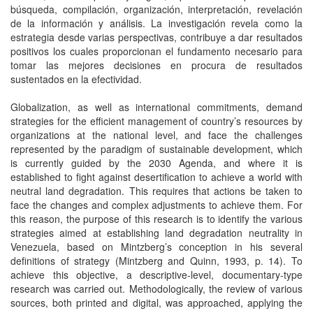
búsqueda, compilación, organización, interpretación, revelación
de la información y análisis. La investigación revela como la
estrategia desde varias perspectivas, contribuye a dar resultados
positivos los cuales proporcionan el fundamento necesario para
tomar las mejores decisiones en procura de resultados
sustentados en la efectividad.
Globalization, as well as international commitments, demand
strategies for the efficient management of country’s resources by
organizations at the national level, and face the challenges
represented by the paradigm of sustainable development, which
is currently guided by the 2030 Agenda, and where it is
established to fight against desertification to achieve a world with
neutral land degradation. This requires that actions be taken to
face the changes and complex adjustments to achieve them. For
this reason, the purpose of this research is to identify the various
strategies aimed at establishing land degradation neutrality in
Venezuela, based on Mintzberg’s conception in his several
definitions of strategy (Mintzberg and Quinn, 1993, p. 14). To
achieve this objective, a descriptive-level, documentary-type
research was carried out. Methodologically, the review of various
sources, both printed and digital, was approached, applying the