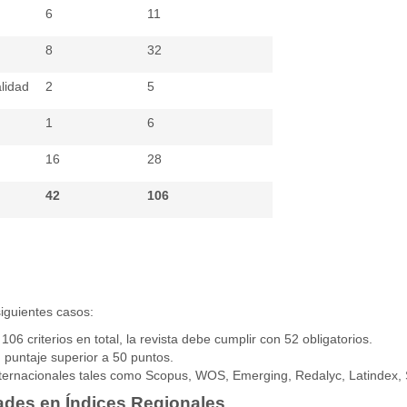
6
11
8
32
alidad
2
5
1
6
16
28
42
106
siguientes casos:
 106 criterios en total, la revista debe cumplir con 52 obligatorios.
 puntaje superior a 50 puntos.
internacionales tales como Scopus, WOS, Emerging, Redalyc, Latindex, S
ades en Índices Regionales