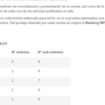
medición de normalización y presentación de la revista, así como de la
mo de cada uno de los artículos publicados en ella.
o un instrumento elaborado para tal fin, en el cual están plasmados u
puntos. Del puntaje obtenido por cada revista se origina el
Ranking R
NCYT.
N° criterios
N° sub-criterios
5
9
1
9
1
7
1
6
1
3