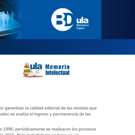
arantizar la calidad editorial de las revistas que
uales se evalúa el ingreso y permanencia de las
 año 1996; periódicamente se realizaron los procesos
año 2015. Esta metodología se basa en un