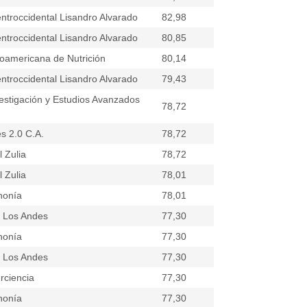
ntroccidental Lisandro Alvarado
82,98
ntroccidental Lisandro Alvarado
80,85
oamericana de Nutrición
80,14
ntroccidental Lisandro Alvarado
79,43
nvestigación y Estudios Avanzados
78,72
s 2.0 C.A.
78,72
 Zulia
78,72
 Zulia
78,01
nonía
78,01
e Los Andes
77,30
nonía
77,30
e Los Andes
77,30
rciencia
77,30
nonía
77,30