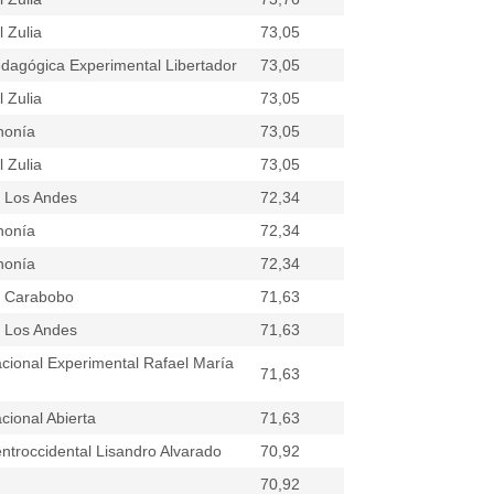
 Zulia
73,05
dagógica Experimental Libertador
73,05
 Zulia
73,05
nonía
73,05
 Zulia
73,05
e Los Andes
72,34
nonía
72,34
nonía
72,34
e Carabobo
71,63
e Los Andes
71,63
cional Experimental Rafael María
71,63
cional Abierta
71,63
ntroccidental Lisandro Alvarado
70,92
70,92