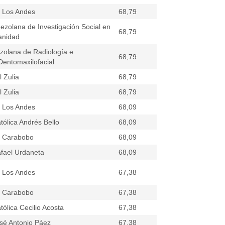
e Los Andes
68,79
ezolana de Investigación Social en
68,79
anidad
zolana de Radiología e
68,79
entomaxilofacial
 Zulia
68,79
 Zulia
68,79
e Los Andes
68,09
tólica Andrés Bello
68,09
e Carabobo
68,09
fael Urdaneta
68,09
e Los Andes
67,38
e Carabobo
67,38
tólica Cecilio Acosta
67,38
sé Antonio Páez
67,38