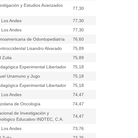
nvestigación y Estudios Avanzados
77,30
e Los Andes
77,30
e Los Andes
77,30
inoamericana de Odontopediatría
76,60
ntroccidental Lisandro Alvarado
75,89
 Zulia
75,89
dagógica Experimental Libertador
75,18
uel Unamuno y Jugo
75,18
dagógica Experimental Libertador
75,18
e Los Andes
74,47
zolana de Oncología
74,47
nacional de Investigación y
74,47
nológico Educativo INDTEC, C.A.
e Los Andes
73,76
 Zulia
73,76