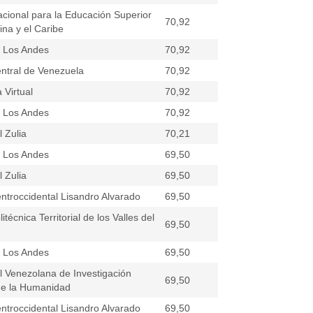
nacional para la Educación Superior
70,92
ina y el Caribe
e Los Andes
70,92
ntral de Venezuela
70,92
 Virtual
70,92
e Los Andes
70,92
 Zulia
70,21
e Los Andes
69,50
 Zulia
69,50
ntroccidental Lisandro Alvarado
69,50
itécnica Territorial de los Valles del
69,50
e Los Andes
69,50
il Venezolana de Investigación
69,50
de la Humanidad
ntroccidental Lisandro Alvarado
69,50