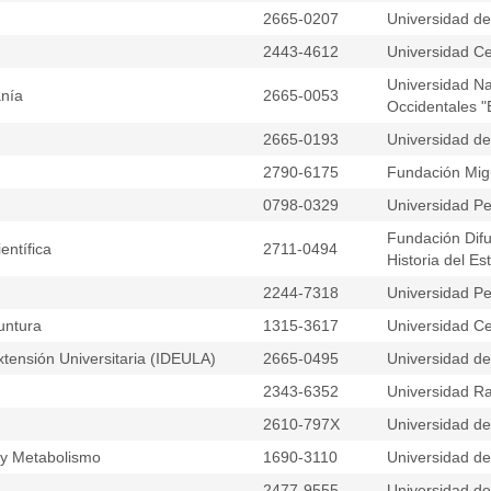
2665-0207
Universidad d
2443-4612
Universidad Ce
Universidad Na
anía
2665-0053
Occidentales 
2665-0193
Universidad d
2790-6175
Fundación Mig
0798-0329
Universidad Pe
Fundación Difu
entífica
2711-0494
Historia del Es
2244-7318
Universidad Pe
untura
1315-3617
Universidad Ce
xtensión Universitaria (IDEULA)
2665-0495
Universidad d
2343-6352
Universidad Ra
2610-797X
Universidad d
 y Metabolismo
1690-3110
Universidad d
2477-9555
Universidad del