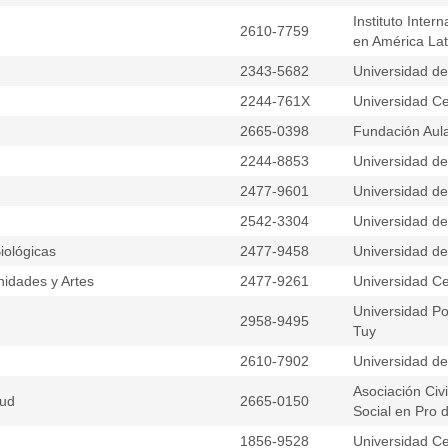
Instituto Inter
d
2610-7759
en América Lat
2343-5682
Universidad d
2244-761X
Universidad Ce
2665-0398
Fundación Aula
2244-8853
Universidad d
2477-9601
Universidad del
2542-3304
Universidad d
iológicas
2477-9458
Universidad del
nidades y Artes
2477-9261
Universidad Ce
Universidad Pol
2958-9495
Tuy
2610-7902
Universidad d
Asociación Civ
lud
2665-0150
Social en Pro 
1856-9528
Universidad Ce