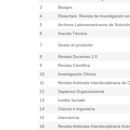
3
Bioagro
4
Dissertare. Revista de Investigación en
5
Archivos Latinoamericanos de Nutrició
6
Gaceta Técnica
7
Gestio et productio
8
Revista Docentes 2.0
9
Revista Científica
10
Investigación Clínica
11
Revista Arbitrada Interdisciplinaria de 
12
Sapienza Organizacional
13
Iustitia Socialis
14
Ciencia e Ingeniería
15
Interciencia
16
Revista Arbitrada Interdisciplinaria Koi