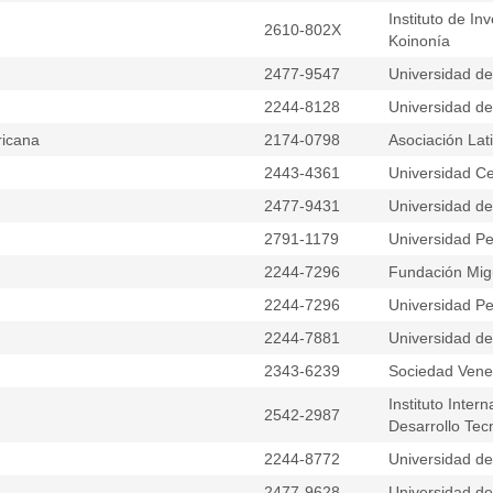
Instituto de I
2610-802X
Koinonía
2477-9547
Universidad d
2244-8128
Universidad d
ricana
2174-0798
Asociación Lat
2443-4361
Universidad Ce
2477-9431
Universidad del
2791-1179
Universidad Pe
2244-7296
Fundación Mig
2244-7296
Universidad Pe
2244-7881
Universidad d
2343-6239
Sociedad Vene
Instituto Inter
2542-2987
Desarrollo Tec
2244-8772
Universidad d
2477-9628
Universidad del