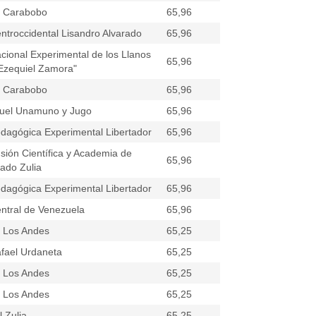
e Carabobo
65,96
ntroccidental Lisandro Alvarado
65,96
cional Experimental de los Llanos
65,96
"Ezequiel Zamora"
e Carabobo
65,96
uel Unamuno y Jugo
65,96
dagógica Experimental Libertador
65,96
sión Científica y Academia de
65,96
tado Zulia
dagógica Experimental Libertador
65,96
ntral de Venezuela
65,96
e Los Andes
65,25
fael Urdaneta
65,25
e Los Andes
65,25
e Los Andes
65,25
 Zulia
65,25